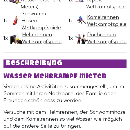
1x
Wasserrutsche 12
1x
Teppich
Meter💧
Wettkampfspiele
Schwamm-
Kamelrennen
1x
Hosen
1x
Wettkampfspiele
Wettkampfspiele
Helmrennen
Dachrinnen
1x
1x
Wettkampfspiele
Wettkampfspiele
Beschreibung
Wasser Mehrkampf mieten
Verschiedene Aktivitäten zusammengestellt, um im
Sommer mit Ihren Nachbarn, der Familie oder
Freunden schön nass zu werden.
Versuche mit dem Helmrennen, der Schwammhose
und dem Kamelrennen so viel Wasser wie möglich
auf die andere Seite zu bringen.