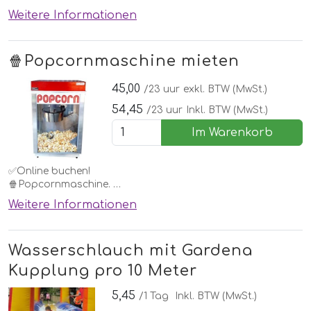
Eine Zuckerwattemaschine. Jedes Kind möchte das zu
Weitere Informationen
Hause. Mieten Sie diese einfach bei einem Hüpfburg oder
einer anderen Attraktion oder für eine Kinderparty.
🍿Popcornmaschine mieten
Vergessen Sie nicht, die Zutaten zu bestellen!
45,00
/23 uur
exkl. BTW (MwSt.)
54,45
/23 uur
Inkl. BTW (MwSt.)
Im Warenkorb
✅Online buchen!
🍿Popcornmaschine.
Weitere Informationen
Jedes Kind möchte das zu Hause. Mieten Sie diese einfach
bei einem Hüpfburg oder einer anderen Attraktion oder für
eine Kinderparty.
Wasserschlauch mit Gardena
Vergessen Sie nicht, die Zutaten zu bestellen!
Kupplung pro 10 Meter
5,45
/1 Tag
Inkl. BTW (MwSt.)