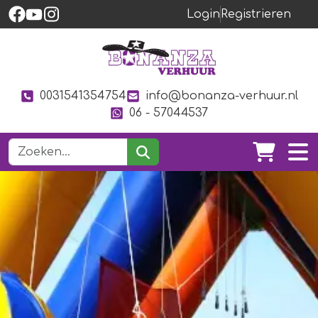
Login
Registrieren
0031541354754
info@bonanza-verhuur.nl
06 - 57044537