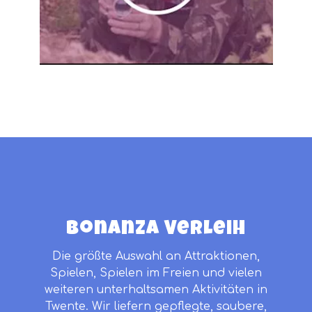
Bonanza Verleih
Die größte Auswahl an Attraktionen,
Spielen, Spielen im Freien und vielen
weiteren unterhaltsamen Aktivitäten in
Twente. Wir liefern gepflegte, saubere,