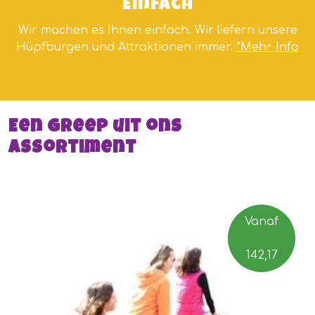
Einfach
Wir machen es Ihnen einfach. Wir liefern unsere
Hüpfburgen und Attraktionen immer.
*Mehr Info
Een greep uit ons
assortiment
Vanaf
142,17