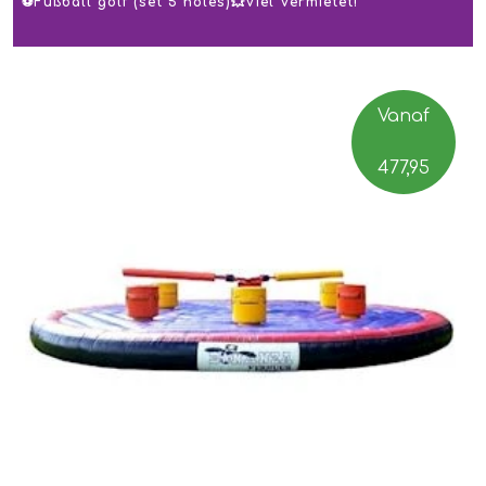
⚽️Fußball golf (set 5 holes)💥Viel Vermietet!
Vanaf
477,95