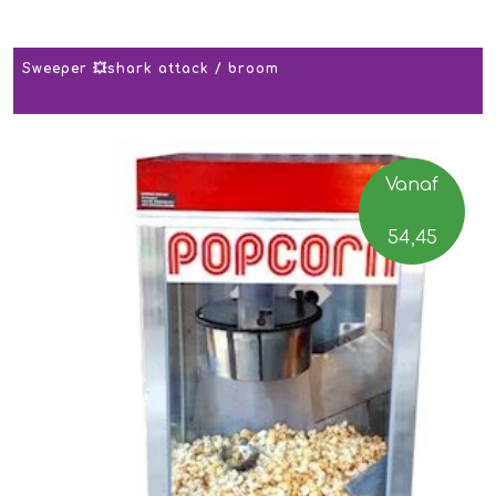
Sweeper 💥shark attack / broom
Vanaf
54,45