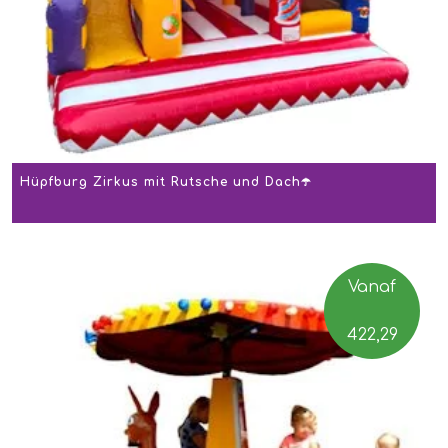
Hüpfburg Zirkus mit Rutsche und Dach☂️
Vanaf
422,29