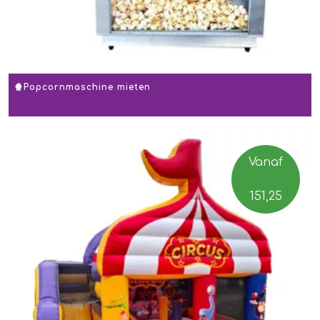
🍿Popcornmaschine mieten
Vanaf
151,25