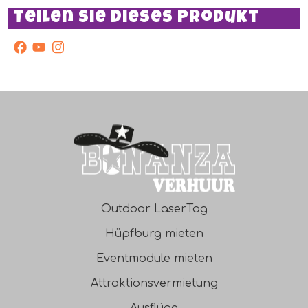
Teilen Sie dieses Produkt
Vergessen Sie nicht, die Zutaten zu bestellen!
facebook
Youtube
Instagram
Outdoor LaserTag
Hüpfburg mieten
Eventmodule mieten
Attraktionsvermietung
Ausflüge