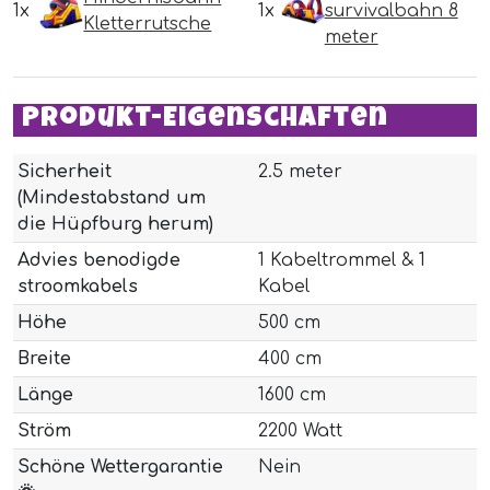
1x
1x
survivalbahn 8
Kletterrutsche
meter
Produkt-Eigenschaften
Sicherheit
2.5 meter
(Mindestabstand um
die Hüpfburg herum)
Advies benodigde
1 Kabeltrommel & 1
stroomkabels
Kabel
Höhe
500 cm
Breite
400 cm
Länge
1600 cm
Ström
2200 Watt
Schöne Wettergarantie
Nein