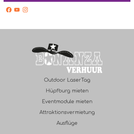
facebook
Youtube
Instagram
Outdoor LaserTag
Hüpfburg mieten
Eventmodule mieten
Attraktionsvermietung
Ausflüge