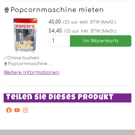
🍿Popcornmaschine mieten
Vergessen Sie nicht, die Zutaten zu bestellen!
45,00
/23 uur
exkl. BTW (MwSt.)
54,45
/23 uur
Inkl. BTW (MwSt.)
Im Warenkorb
✅Online buchen!
🍿Popcornmaschine.
Weitere Informationen
Jedes Kind möchte das zu Hause. Mieten Sie diese einfach
bei einem Hüpfburg oder einer anderen Attraktion oder für
eine Kinderparty.
Teilen Sie dieses Produkt
Vergessen Sie nicht, die Zutaten zu bestellen!
facebook
Youtube
Instagram