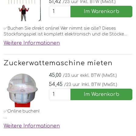
51,42
/23 uur
Inkl. BTW (MwSt.)
Im Warenkorb
✅Buchen Sie direkt online! Wer nimmt sie alle? Dieses
Stockfangspiel ist komplett elektronisch und die Stöcke
werden per Knopfdruck freigegeben.
Weitere Informationen
Zuckerwattemaschine mieten
45,00
/23 uur
exkl. BTW (MwSt.)
54,45
/23 uur
Inkl. BTW (MwSt.)
Im Warenkorb
✅Online buchen!
Eine Zuckerwattemaschine. Jedes Kind möchte das zu
Weitere Informationen
Hause. Mieten Sie diese einfach bei einem Hüpfburg oder
einer anderen Attraktion oder für eine Kinderparty.