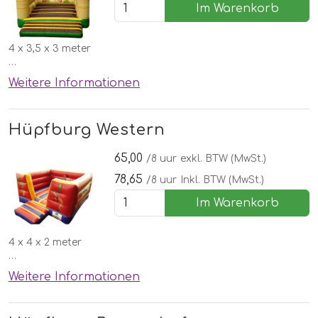
Im Warenkorb
4 x 3,5 x 3 meter
✅Kostenlose lieferung, aufbau und abbau in Nordhorn
Weitere Informationen
🌞 Inklusive schönen Wettergarantie
Hüpfburg Western
65,00
/8 uur
exkl. BTW (MwSt.)
78,65
/8 uur
Inkl. BTW (MwSt.)
Im Warenkorb
4 x 4 x 2 meter
✅Kostenlose lieferung, aufbau und abbau in Nordhorn
Weitere Informationen
🌞Inklusive schönen Wettergarantie