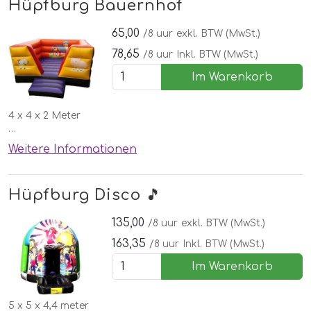
Hüpfburg Bauernhof
65,00
/8 uur
exkl. BTW (MwSt.)
78,65
/8 uur
Inkl. BTW (MwSt.)
Im Warenkorb
4 x 4 x 2 Meter
✅Kostenlose lieferung, aufbau und abbau in Nordhorn
Weitere Informationen
🌞Inklusive schönen Wettergarantie
Hüpfburg Disco 🎵
135,00
/8 uur
exkl. BTW (MwSt.)
163,35
/8 uur
Inkl. BTW (MwSt.)
Im Warenkorb
5 x 5 x 4,4 meter