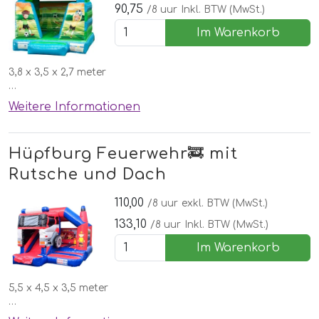
90,75
/8 uur
Inkl. BTW (MwSt.)
Im Warenkorb
3,8 x 3,5 x 2,7 meter
☂️Mit Dach für Sonne und Regen!
Weitere Informationen
✅Kostenlose lieferung, aufbau und abbau in Nordhorn
🌞Inklusive schönen Wettergarantie
Hüpfburg Feuerwehr🚒 mit
Rutsche und Dach
110,00
/8 uur
exkl. BTW (MwSt.)
133,10
/8 uur
Inkl. BTW (MwSt.)
Im Warenkorb
5,5 x 4,5 x 3,5 meter
☂️Mit Dach für Sonne und Regen!