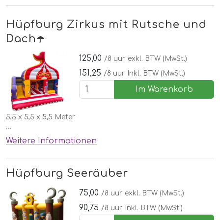
Hüpfburg Zirkus mit Rutsche und
Dach☂️
125,00
/8 uur
exkl. BTW (MwSt.)
151,25
/8 uur
Inkl. BTW (MwSt.)
Im Warenkorb
5,5 x 5,5 x 5,5 Meter
✅Kostenlose lieferung, aufbau und abbau in Nordhorn
Weitere Informationen
🌞Inklusive schönen Wettergarantie
Hüpfburg Seeräuber
75,00
/8 uur
exkl. BTW (MwSt.)
90,75
/8 uur
Inkl. BTW (MwSt.)