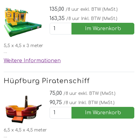
135,00
/8 uur
exkl. BTW (MwSt.)
163,35
/8 uur
Inkl. BTW (MwSt.)
Im Warenkorb
5,5 x 4,5 x 3 meter
✔️Mit Rutsche und pool!
Weitere Informationen
✔️Kostenlose lieferung, aufbau und abbau in Nordhorn
🌞Schönen Wettergarantie
Hüpfburg Piratenschiff
75,00
/8 uur
exkl. BTW (MwSt.)
90,75
/8 uur
Inkl. BTW (MwSt.)
Im Warenkorb
6,5 x 4,5 x 4,5 meter