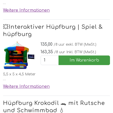
🎵Mit Musik & Lichteffekten
Weitere Informationen
✅Kostenlose lieferung, aufbau und abbau in Nordhorn
🌞Schönen Wettergarantie
💥Interaktiver Hüpfburg | Spiel &
❤️Miet-topper, sehr beliebt!
hüpfburg
135,00
/8 uur
exkl. BTW (MwSt.)
163,35
/8 uur
Inkl. BTW (MwSt.)
Im Warenkorb
5,5 x 5 x 4,5 Meter
✅Kostenlose lieferung, aufbau und abbau in Nordhorn
Weitere Informationen
🌞schönen Wettergarantie
❤️Miet-topper, beliebt!
Hüpfburg Krokodil 🐊 mit Rutsche
und Schwimmbad 💧