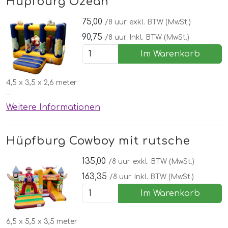
Hüpfburg Ozean
75,00
/8 uur
exkl. BTW (MwSt.)
90,75
/8 uur
Inkl. BTW (MwSt.)
Im Warenkorb
4,5 x 3,5 x 2,6 meter
✅Kostenlose lieferung, aufbau und abbau in Nordhorn
Weitere Informationen
🌞 Inklusive schönen Wettergarantie
Hüpfburg Cowboy mit rutsche
135,00
/8 uur
exkl. BTW (MwSt.)
163,35
/8 uur
Inkl. BTW (MwSt.)
Im Warenkorb
6,5 x 5,5 x 3,5 meter