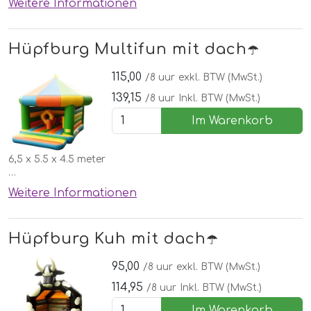
Weitere Informationen
✅Kostenlose lieferung, aufbau und abbau in Nordhorn
🌞Inklusive schönen Wettergarantie
Hüpfburg Multifun mit dach☂️
115,00
/8 uur
exkl. BTW (MwSt.)
139,15
/8 uur
Inkl. BTW (MwSt.)
Im Warenkorb
6,5 x 5.5 x 4.5 meter
☂️Mit Dach für Sonne und Regen!
Weitere Informationen
✅Kostenlose lieferung, aufbau und abbau in Nordhorn
🌞Inklusive schönen Wettergarantie
Hüpfburg Kuh mit dach☂️
95,00
/8 uur
exkl. BTW (MwSt.)
114,95
/8 uur
Inkl. BTW (MwSt.)
Im Warenkorb