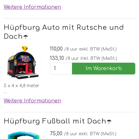
✅Kostenlose lieferung, aufbau und abbau in Nordhorn
Weitere Informationen
🌞Inklusive schönen Wettergarantie
Hüpfburg Auto mit Rutsche und
Dach☂️
110,00
/8 uur
exkl. BTW (MwSt.)
133,10
/8 uur
Inkl. BTW (MwSt.)
Im Warenkorb
5 x 4 x 4,8 meter
✅Kostenlose lieferung, aufbau und abbau in Nordhorn
Weitere Informationen
🌞Inklusive schönen Wettergarantie
Hüpfburg Fußball mit Dach☂️
75,00
/8 uur
exkl. BTW (MwSt.)