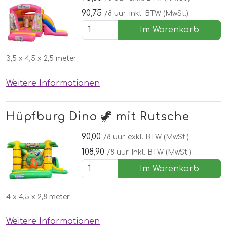
90,75
/8 uur
Inkl. BTW (MwSt.)
Im Warenkorb
3,5 x 4,5 x 2,5 meter
✅Mit Rutsche!
Weitere Informationen
✅Kostenlose lieferung, aufbau und abbau in Nordhorn
🌞Schönen Wettergarantie
Hüpfburg Dino 🦖 mit Rutsche
90,00
/8 uur
exkl. BTW (MwSt.)
108,90
/8 uur
Inkl. BTW (MwSt.)
Im Warenkorb
4 x 4,5 x 2,8 meter
✅Mit Rutsche!
Weitere Informationen
✅Kostenlose lieferung, aufbau und abbau in Nordhorn