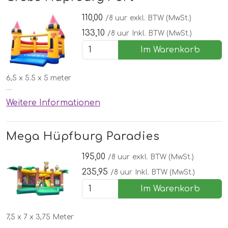
110,00
/8 uur
exkl. BTW (MwSt.)
133,10
/8 uur
Inkl. BTW (MwSt.)
Im Warenkorb
6,5 x 5.5 x 5 meter
✅Kostenlose lieferung, aufbau und abbau in Nordhorn
Weitere Informationen
🌞Schönen Wettergarantie
Mega Hüpfburg Paradies
195,00
/8 uur
exkl. BTW (MwSt.)
235,95
/8 uur
Inkl. BTW (MwSt.)
Im Warenkorb
7,5 x 7 x 3,75 Meter