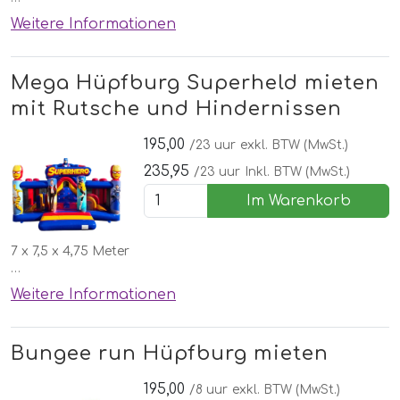
💥Mega Hüpfburg
Weitere Informationen
✅Kostenlose lieferung, aufbau und abbau in Nordhorn
🌞Schönen Wettergarantie
Mega Hüpfburg Superheld mieten
mit Rutsche und Hindernissen
195,00
/23 uur
exkl. BTW (MwSt.)
235,95
/23 uur
Inkl. BTW (MwSt.)
Im Warenkorb
7 x 7,5 x 4,75 Meter
💥Mega Hüpfburg
Weitere Informationen
✅Kostenlose lieferung, aufbau und abbau in Nordhorn
🌞Schönen Wettergarantie
Bungee run Hüpfburg mieten
195,00
/8 uur
exkl. BTW (MwSt.)