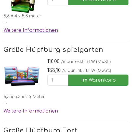
5,5 x 4 x 5,5 meter
☂️Dach gegen Regen oder Sonne!
Weitere Informationen
✅Kostenlose lieferung, aufbau und abbau in Nordhorn
🌞Inklusive schönen Wettergarantie
Größe Hüpfburg spielgarten
110,00
/8 uur
exkl. BTW (MwSt.)
133,10
/8 uur
Inkl. BTW (MwSt.)
Im Warenkorb
6,5 x 5.5 x 2.5 Meter
✅Kostenlose lieferung, aufbau und abbau in Nordhorn
Weitere Informationen
🌞Inklusive schönen Wettergarantie
🌈Full colour!
Große Hüpfburg Fort