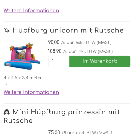
✅Mit Rutsche!
Weitere Informationen
✅Kostenlose lieferung, aufbau und abbau in Nordhorn
🌞Schönen Wettergarantie
🦄 Hüpfburg unicorn mit Rutsche
90,00
/8 uur
exkl. BTW (MwSt.)
108,90
/8 uur
Inkl. BTW (MwSt.)
Im Warenkorb
4 x 4,5 x 3,4 meter
✅Mit Rutsche!
Weitere Informationen
✅Kostenlose lieferung, aufbau und abbau in Nordhorn
🌞Schönen Wettergarantie
👸 Mini Hüpfburg prinzessin mit
Rutsche
75,00
/8 uur
exkl. BTW (MwSt.)