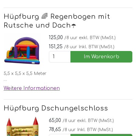
🌞Schönen Wettergarantie
Hüpfburg 🌈 Regenbogen mit
Rutsche und Dach☂️
125,00
/8 uur
exkl. BTW (MwSt.)
151,25
/8 uur
Inkl. BTW (MwSt.)
Im Warenkorb
5,5 x 5,5 x 5,5 Meter
✅Kostenlose lieferung, aufbau und abbau in Nordhorn
Weitere Informationen
🌞Inklusive schönen Wettergarantie
Hüpfburg Dschungelschloss
65,00
/8 uur
exkl. BTW (MwSt.)
78,65
/8 uur
Inkl. BTW (MwSt.)