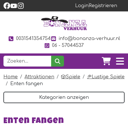
Login
Registrieren
0031541354754
info@bonanza-verhuur.nl
06 - 57044537
Home
Attraktionen
🎲Spiele
🥏Lustige Spiele
Enten fangen
Kategorien anzeigen
Enten fangen