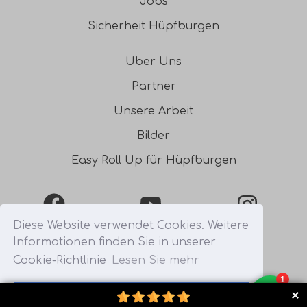
Jobs
Sicherheit Hüpfburgen
Uber Uns
Partner
Unsere Arbeit
Bilder
Easy Roll Up für Hüpfburgen
Facebook
YouTube
Instagra
Diese Website verwendet Cookies. Weitere
Informationen finden Sie in unserer
0031541354754
Cookie-Richtlinie
Lesen Sie mehr
Verstanden
© 2026 - Bonanza Verhuur