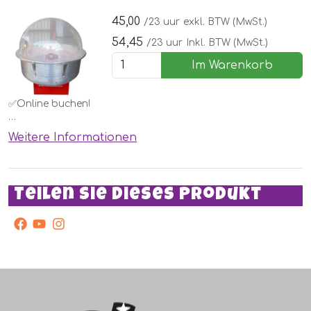
Vergessen Sie nicht, die Zutaten zu bestellen!
45,00
/23 uur
exkl. BTW (MwSt.)
54,45
/23 uur
Inkl. BTW (MwSt.)
Im Warenkorb
✅Online buchen!
Eine Zuckerwattemaschine. Jedes Kind möchte das zu
Weitere Informationen
Hause. Mieten Sie diese einfach bei einem Hüpfburg oder
einer anderen Attraktion oder für eine Kinderparty.
Vergessen Sie nicht, die Zutaten zu bestellen!
Teilen Sie dieses Produkt
facebook
Youtube
Instagram