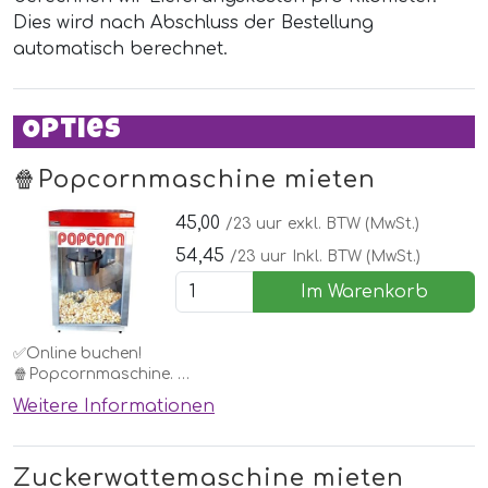
Dies wird nach Abschluss der Bestellung
automatisch berechnet.
Opties
🍿Popcornmaschine mieten
45,00
/23 uur
exkl. BTW (MwSt.)
54,45
/23 uur
Inkl. BTW (MwSt.)
Im Warenkorb
✅Online buchen!
🍿Popcornmaschine.
Weitere Informationen
Jedes Kind möchte das zu Hause. Mieten Sie diese einfach
bei einem Hüpfburg oder einer anderen Attraktion oder für
eine Kinderparty.
Zuckerwattemaschine mieten