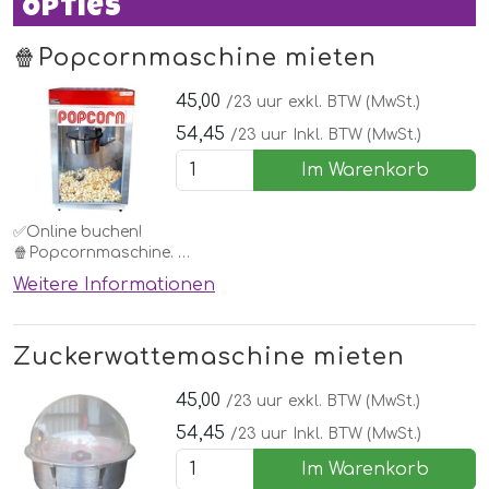
Opties
🍿Popcornmaschine mieten
45,00
/23 uur
exkl. BTW (MwSt.)
54,45
/23 uur
Inkl. BTW (MwSt.)
Im Warenkorb
✅Online buchen!
🍿Popcornmaschine.
Weitere Informationen
Jedes Kind möchte das zu Hause. Mieten Sie diese einfach
bei einem Hüpfburg oder einer anderen Attraktion oder für
eine Kinderparty.
Zuckerwattemaschine mieten
Vergessen Sie nicht, die Zutaten zu bestellen!
45,00
/23 uur
exkl. BTW (MwSt.)
54,45
/23 uur
Inkl. BTW (MwSt.)
Im Warenkorb