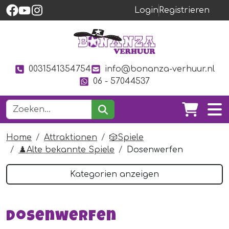
Login
Registrieren
0031541354754
info@bonanza-verhuur.nl
06 - 57044537
Home
Attraktionen
🎲Spiele
♟️Alte bekannte Spiele
Dosenwerfen
Kategorien anzeigen
Dosenwerfen