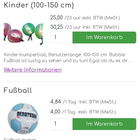
Kinder (100-150 cm)
25,00
/23 uur
exkl. BTW (MwSt.)
30,25
/23 uur
Inkl. BTW (MwSt.)
Im Warenkorb
Kinder-bumperball, Benutzerlänge: 100–150 cm. Bubble
Fußball ist lustig zu sehen und zu tun! Egal ob du es dir
ansiehst oder selbst spielst! Sehen Sie sich das Video des
Weitere Informationen
Bumper Balls an! Pro Stück.
Fußball
4,84
/1 Tag
Inkl. BTW (MwSt.)
4,00
/1 Tag
exkl. BTW (MwSt.)
Im Warenkorb