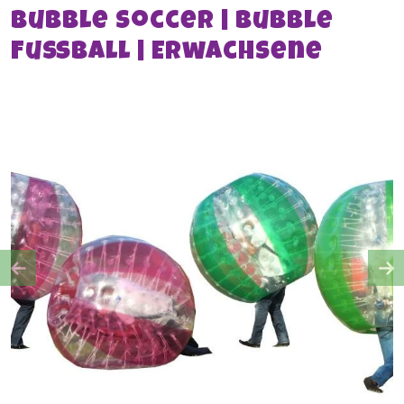
Bubble Soccer | Bubble
Fußball | Erwachsene
Previous
Ne