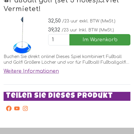
⚽️Fußball golf (set 5 holes)💥Viel
Vermietet!
32,50
/23 uur
exkl. BTW (MwSt.)
39,32
/23 uur
Inkl. BTW (MwSt.)
Im Warenkorb
Buchen Sie direkt online! Dieses Spiel kombiniert Fußball
und Golf! Größere Löcher und vor für Fußball! Fußballgolf!
Ein lustiges Spiel für einen Fußballverein!
Weitere Informationen
Teilen Sie dieses Produkt
facebook
Youtube
Instagram